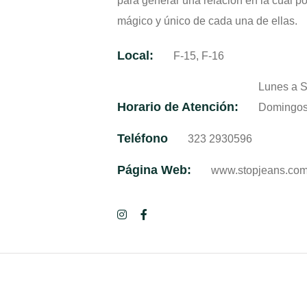
para generar una relación en la cual p
mágico y único de cada una de ellas.
Local:
F-15, F-16
Lunes a S
Horario de Atención:
Domingos 
Teléfono
323 2930596
Página Web:
www.stopjeans.co