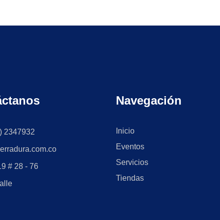
áctanos
Navegación
Inicio
) 2347932
Eventos
erradura.com.co
Servicios
9 # 28 - 76
Tiendas
alle