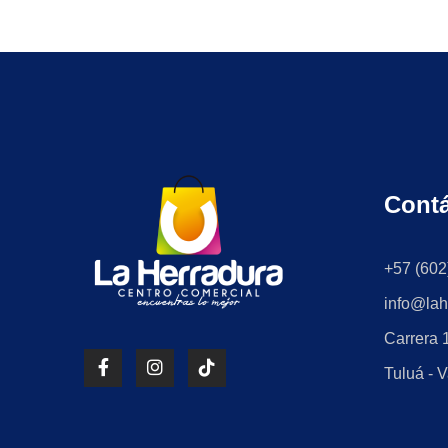
Cont
+57 (602
info@lah
Carrera 1
Tuluá - V