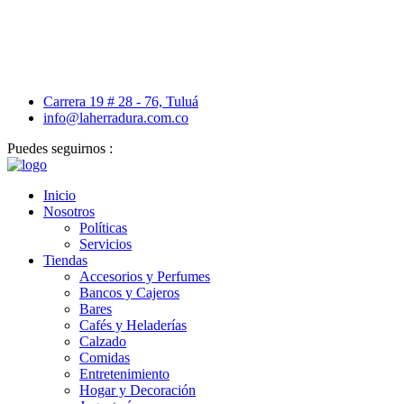
Carrera 19 # 28 - 76, Tuluá
info@laherradura.com.co
Puedes seguirnos :
Inicio
Nosotros
Políticas
Servicios
Tiendas
Accesorios y Perfumes
Bancos y Cajeros
Bares
Cafés y Heladerías
Calzado
Comidas
Entretenimiento
Hogar y Decoración